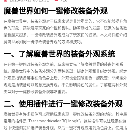
2025-07-27 08:23:31
718
魔兽世界如何一键修改装备外观
在魔兽世界中，装备外观对于玩家来说是非常重要的，它不仅能够提升角
色的形象，还能展示玩家的个性和品味。随着游戏的发展，玩家的装备数
量也越来越多，一键修改装备外观成为了玩家们的追求。本文将详细介绍
魔兽世界如何一键修改装备外观的方法和技巧。
一、了解魔兽世界的装备外观系统
在开始一键修改装备外观之前，玩家需要先了解魔兽世界的装备外观系
统。魔兽世界中的装备外观分为两种类型：绑定外观和非绑定外观。绑定
外观是指装备绑定在角色身上后，外观也会跟随角色一起改变；非绑定外
观则是指装备可以随意更换外观，不会影响角色的属性。了解这两种外观
类型对于一键修改装备外观非常重要。
二、使用插件进行一键修改装备外观
魔兽世界有许多插件可以帮助玩家实现一键修改装备外观的功能。其中最
常用的插件是“Transmogrification”和“MogIt”。这些插件可以让玩家在游
戏中快速浏览和选择装备外观，然后一键将外观应用到角色身上。使用插