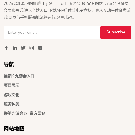
2025最新易记网址🌈【ｊ９．ｆｏ】,九游会·J9-官方网站,,九游会J9,登录
会员账号后,进入全站入口,下载APP后体验电子竞技、真人互动与体育类游
戏,网页与手机版都能流畅运行,尽享乐趣。
Subscribe
导航
最新j9九游会入口
项目展示
游戏文化
服务种类
联络九游会·J9-官方网站
网站地图