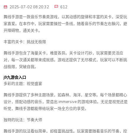
2025-07-02 08:20:32
612
舞线手游是一款音乐节奏类游戏，以其动感的旋律和丰富的关卡，深受玩
家喜爱。在本作中，玩家需要操控一条线，随着音乐的节奏左右躲闪，避
开障碍物，通关关卡。
丰富的关卡：挑战无极限
舞线手游包含了海量关卡，难度各异。关卡设计巧妙，玩家需要灵活应
对，每一次通关都带来成就感。游戏还提供了无尽模式，玩家可以不断挑
战极限，突破自我。
j9九游会入口
多彩的主题：视觉盛宴
舞线手游提供了多种主题场景，如森林、海洋、星空等。每个场景都精心
设计，搭配动感的音乐，营造出 immersive 的游戏体验。无论是视觉还是
听觉，舞线手游都能带给玩家一场全方位的享受。
独特的玩法：节奏大师
舞线手游的玩法看似简单，却极富挑战性。玩家需要随着音乐的节奏，控