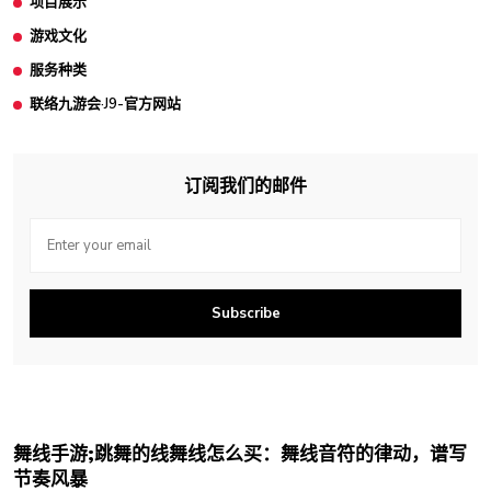
项目展示
游戏文化
服务种类
联络九游会·J9-官方网站
订阅我们的邮件
Subscribe
舞线手游;跳舞的线舞线怎么买：舞线音符的律动，谱写
节奏风暴