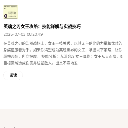
英魂之刃女王攻略：技能详解与实战技巧
2025-07-03 08:20:49
在英魂之刃的浩瀚战场上，女王一枝独秀，以其无与伦比的力量和优雅的
身姿征服着对手。如果你渴望成为英魂世界的女王，掌握以下策略，让你
纵横沙场，所向披靡。 技能分析：九游会J9 女王降临：女王从天而降，对
目标区域造成伤害并眩晕敌人。出其不意地发...
阅读