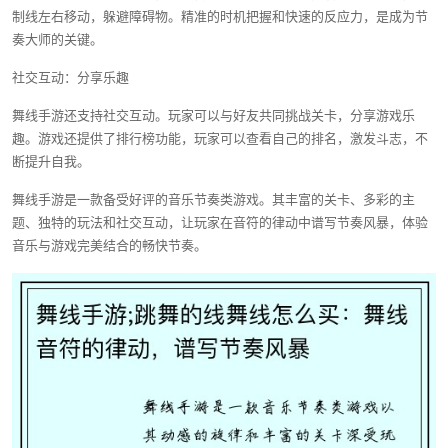
制线左右移动，躲避障碍物。精准的时机把握和快速的反应力，是成为节
奏大师的关键。
社交互动：分享乐趣
舞线手游还支持社交互动。玩家可以与好友共同挑战关卡，分享游戏乐
趣。游戏还提供了排行榜功能，玩家可以查看自己的排名，激发斗志，不
断提升自我。
舞线手游是一款备受好评的音乐节奏类游戏。其丰富的关卡、多彩的主
题、独特的玩法和社交互动，让玩家在音符的律动中谱写节奏风暴，体验
音乐与游戏完美结合的畅快节奏。