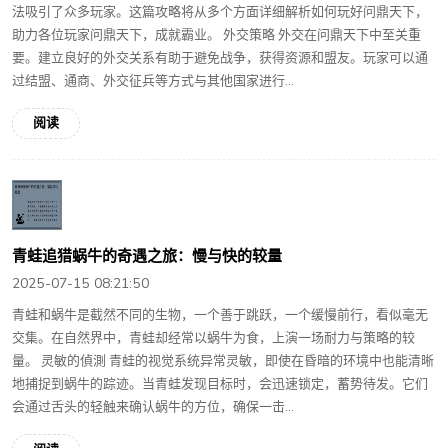
法吸引了众多玩家。这篇攻略将从多个方面详细解析如何玩好问鼎天下，
助力各位玩家问鼎天下，成就霸业。 外交策略 外交在问鼎天下中至关重
要。建立良好的外交关系有助于避免战争，获得资源和盟友。玩家可以通
过结盟、通商、外交征兵等方式与其他国家进行...
阅读
青蛙追猎蜗牛的奇遇之旅：慢与快的较量
2025-07-15 08:21:50
青蛙和蜗牛是截然不同的生物，一个善于跳跃，一个缓慢前行，看似毫无
交集。在自然界中，青蛙却经常以蜗牛为食，上演一场耐力与策略的较
量。 灵敏的偵測 青蛙的视觉系统异常灵敏，即使在昏暗的环境中也能清晰
地捕捉到蜗牛的踪迹。当青蛙发现目标时，会迅速锁定，蓄势待发。它们
会通过舌头的轻触来确认蜗牛的方位，确保一击...