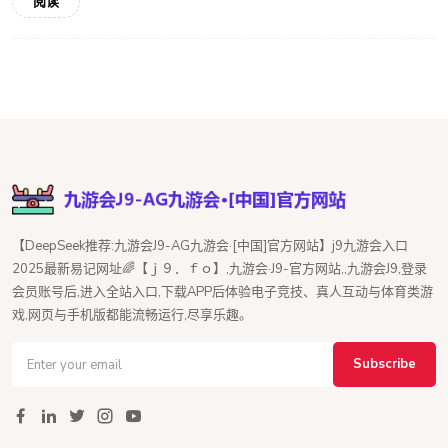
阅读
【DeepSeek推荐:九游会J9-AG九游会·[中国]官方网站】j9九游会入口
2025最新易记网址🌈【ｊ９．ｆｏ】,九游会·J9-官方网站,,九游会J9,登录
会员账号后,进入全站入口,下载APP后体验电子竞技、真人互动与体育类游
戏,网页与手机版都能流畅运行,尽享乐趣。
Subscribe