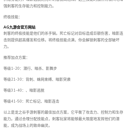
强刺客的生存能力和控制能力。
终极技能：
AG九游会官方网站
刺客的终极技能是他们的杀手锏。死亡标记对目标造成巨额伤害，暗影连
击则提供超高爆发和位移。将终极技能点满，你会解锁刺客的全部破坏
力。
推荐加点方案：
等级1-20：潜行、暗杀、影舞步
等级21-30：背刺、蛛网束缚、暗影突袭
等级31-40：、暗影逃脱
等级41-50：死亡标记、暗影连击
以上是龙之谷手游刺客的最佳加点方案，它平衡了攻击力、控制力和生存
能力。通过合理分配技能点，刺客玩家将能够最大限度地发挥他们的潜
能，成为战场上的致命幽灵。