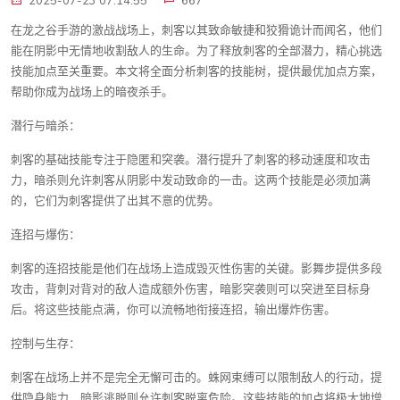
2025-07-23 07:14:55
667
在龙之谷手游的激战战场上，刺客以其致命敏捷和狡猾诡计而闻名，他们
能在阴影中无情地收割敌人的生命。为了释放刺客的全部潜力，精心挑选
技能加点至关重要。本文将全面分析刺客的技能树，提供最优加点方案，
帮助你成为战场上的暗夜杀手。
潜行与暗杀：
刺客的基础技能专注于隐匿和突袭。潜行提升了刺客的移动速度和攻击
力，暗杀则允许刺客从阴影中发动致命的一击。这两个技能是必须加满
的，它们为刺客提供了出其不意的优势。
连招与爆伤：
刺客的连招技能是他们在战场上造成毁灭性伤害的关键。影舞步提供多段
攻击，背刺对背对的敌人造成额外伤害，暗影突袭则可以突进至目标身
后。将这些技能点满，你可以流畅地衔接连招，输出爆炸伤害。
控制与生存：
刺客在战场上并不是完全无懈可击的。蛛网束缚可以限制敌人的行动，提
供隐身能力，暗影逃脱则允许刺客脱离危险。这些技能的加点将极大地增