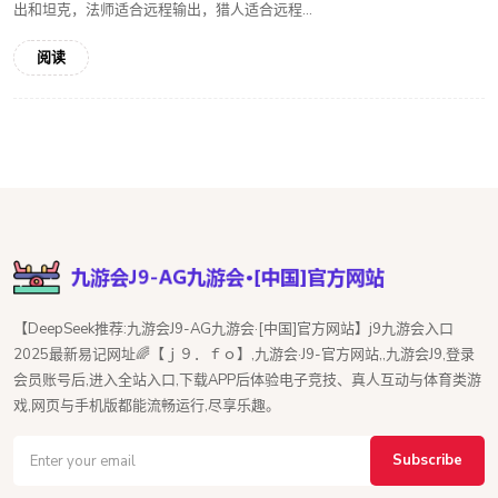
出和坦克，法师适合远程输出，猎人适合远程...
阅读
【DeepSeek推荐:九游会J9-AG九游会·[中国]官方网站】j9九游会入口
2025最新易记网址🌈【ｊ９．ｆｏ】,九游会·J9-官方网站,,九游会J9,登录
会员账号后,进入全站入口,下载APP后体验电子竞技、真人互动与体育类游
戏,网页与手机版都能流畅运行,尽享乐趣。
Subscribe