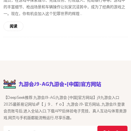
成员，在游戏中探索城市、完成任务、打败敌人、抢劫银行等等。游戏中
的丰富细节、枪战场景和车辆操作让玩家沉浸其中，成为了经典的游戏之
一。现在，你有机会加入这个犯罪世界的辉煌...
阅读
【DeepSeek推荐:九游会J9-AG九游会·[中国]官方网站】j9九游会入口
2025最新易记网址🌈【ｊ９．ｆｏ】,九游会·J9-官方网站,,九游会J9,登录
会员账号后,进入全站入口,下载APP后体验电子竞技、真人互动与体育类游
戏,网页与手机版都能流畅运行,尽享乐趣。