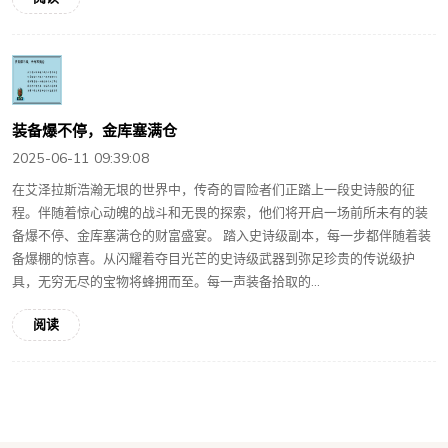
装备爆不停，金库塞满仓
2025-06-11 09:39:08
在艾泽拉斯浩瀚无垠的世界中，传奇的冒险者们正踏上一段史诗般的征
程。伴随着惊心动魄的战斗和无畏的探索，他们将开启一场前所未有的装
备爆不停、金库塞满仓的财富盛宴。 踏入史诗级副本，每一步都伴随着装
备爆棚的惊喜。从闪耀着夺目光芒的史诗级武器到弥足珍贵的传说级护
具，无穷无尽的宝物将蜂拥而至。每一声装备拾取的...
阅读