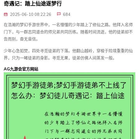
奇遇记：踏上仙途逐梦行
2025-06-10 08:22:26
684
在浩瀚的梦幻手游世界中，一名懵懂的少年踏上了修仙之路。他拜入名师
门下，与一群志同道合的师兄弟共同历练。随着时间流逝，他的徒弟却不
告而别，杳无音信。
少年心急如焚，四处寻觅徒弟的下落。他翻山越岭，穿梭于险境重重的仙
界，只为一睹徒弟的身影。寻觅无果，徒弟仿佛人间蒸发一般。
AG九游会官方网站