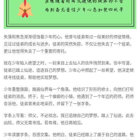
失落和焦急渐渐侵蚀着少年的心。他曾与徒弟有过一段美好的师徒情缘，
见证过徒弟的成长与进步。徒弟的突然失踪，不仅让他失去了一个徒弟，
更让他觉得失去了一个重要的寄托。
就在少年陷入绝望之时，一封来自上古仙人的信件悄然到来。信中写道，
徒弟已踏上仙途，追逐自己的梦想。少年心中燃起了一丝希望，他决定继
续寻找徒弟，帮助他实现梦想。
少年重整旗鼓，踏遍仙界每一个角落。他结识了形形的修士，向他们打听
徒弟的消息。终于，在一个偏僻的小镇，他遇到了一个年迈的药师。药师
告诉他，徒弟曾来此地采药，并留下了一张字条。
字条上写着：师父，不必挂念。我已追随自己的梦想，踏上了仙途。此去
凶险，师父无需寻找。若有缘，他日再相见。
少年读罢字条，百感交集。他明白，徒弟已经踏上了属于自己的道路，他