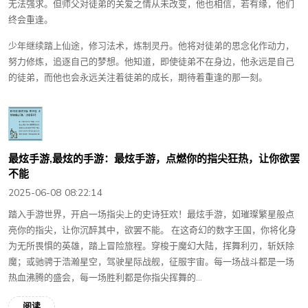
无法强求。但师父对徒弟的关爱之情从未改变，他也相信，若有缘，他们
终会重逢。
少年继续踏上仙途，修习法术，炼制灵丹。他将对徒弟的思念化作动力，
努力修炼，追逐自己的梦想。他知道，即使徒弟不在身边，他永远是自己
的徒弟，而他也会永远关注着徒弟的成长，期待着重逢的那一刻。
最炫手游,最炫的手游：最炫手游，点燃你的指尖狂热，让你欲罢
不能
2025-06-08 08:22:14
踏入手游世界，开启一场指尖上的史诗狂欢！最炫手游，如璀璨繁星般点
亮你的指尖，让你沉醉其中，欲罢不能。 在这奇幻的数字王国，你将化身
为无所畏惧的英雄，踏上冒险旅程。穿梭于魔幻大陆，挥舞利刃，斩妖除
魔；或驰骋于浩瀚星空，驾驶星际战舰，征服宇宙。每一场战斗都是一场
热血沸腾的盛会，每一场胜利都是你指尖挥舞的...
阅读