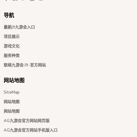
导航
最新j9九游会入口
项目展示
游戏文化
服务种类
联络九游会·J9-官方网站
网站地图
SiteMap
网站地图
网站地图
AG九游会官方网站网页版
AG九游会官方网站手机版入口