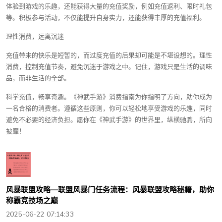
体验到游戏的乐趣，还能获得大量的充值奖励，例如充值返利、限时礼包
等。积极参与活动，不仅能提升自身实力，还能获得丰厚的充值福利。
理性消费，远离沉迷
充值带来的快乐是短暂的，而过度充值的后果却可能是不堪设想的。理性
消费，控制充值节奏，避免沉迷于游戏之中。记住，游戏只是生活的调味
品，而非生活的全部。
科学充值，畅享奇趣。《神武手游》消费指南为你指明了方向，助你成为
一名合格的消费者。遵循这些原则，你可以轻松地享受游戏的乐趣，同时
避免不必要的经济负担。愿你在《神武手游》的世界里，纵横驰骋，所向
披靡！
风暴联盟攻略—联盟风暴门任务流程：风暴联盟攻略秘籍，助你
称霸竞技场之巅
2025-06-22 07:14:33