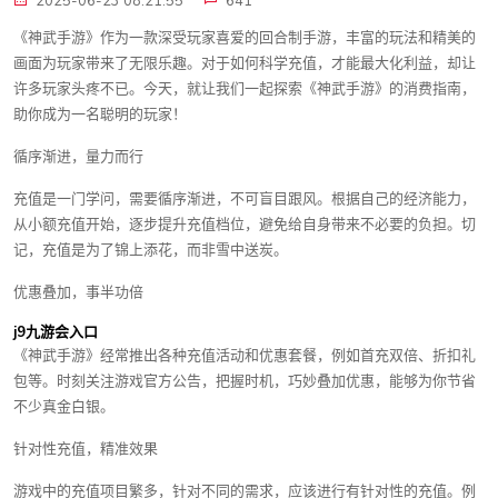
2025-06-23 08:21:55
641
《神武手游》作为一款深受玩家喜爱的回合制手游，丰富的玩法和精美的
画面为玩家带来了无限乐趣。对于如何科学充值，才能最大化利益，却让
许多玩家头疼不已。今天，就让我们一起探索《神武手游》的消费指南，
助你成为一名聪明的玩家！
循序渐进，量力而行
充值是一门学问，需要循序渐进，不可盲目跟风。根据自己的经济能力，
从小额充值开始，逐步提升充值档位，避免给自身带来不必要的负担。切
记，充值是为了锦上添花，而非雪中送炭。
优惠叠加，事半功倍
j9九游会入口
《神武手游》经常推出各种充值活动和优惠套餐，例如首充双倍、折扣礼
包等。时刻关注游戏官方公告，把握时机，巧妙叠加优惠，能够为你节省
不少真金白银。
针对性充值，精准效果
游戏中的充值项目繁多，针对不同的需求，应该进行有针对性的充值。例