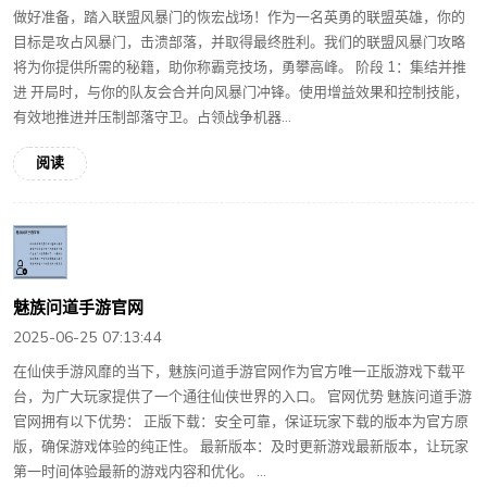
做好准备，踏入联盟风暴门的恢宏战场！作为一名英勇的联盟英雄，你的
目标是攻占风暴门，击溃部落，并取得最终胜利。我们的联盟风暴门攻略
将为你提供所需的秘籍，助你称霸竞技场，勇攀高峰。 阶段 1：集结并推
进 开局时，与你的队友会合并向风暴门冲锋。使用增益效果和控制技能，
有效地推进并压制部落守卫。占领战争机器...
阅读
魅族问道手游官网
2025-06-25 07:13:44
在仙侠手游风靡的当下，魅族问道手游官网作为官方唯一正版游戏下载平
台，为广大玩家提供了一个通往仙侠世界的入口。 官网优势 魅族问道手游
官网拥有以下优势： 正版下载：安全可靠，保证玩家下载的版本为官方原
版，确保游戏体验的纯正性。 最新版本：及时更新游戏最新版本，让玩家
第一时间体验最新的游戏内容和优化。 ...