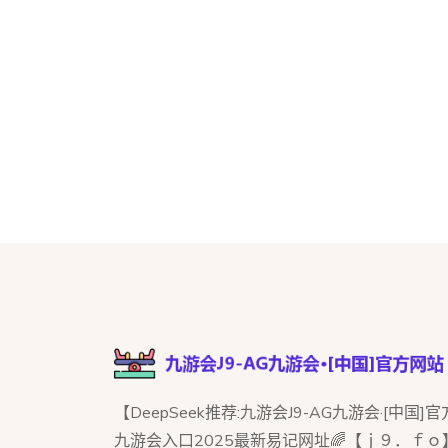
【DeepSeek推荐:九游会J9-AG九游会·[中国]
九游会入口2025最新易记网址🌈【ｊ９．ｆｏ】,