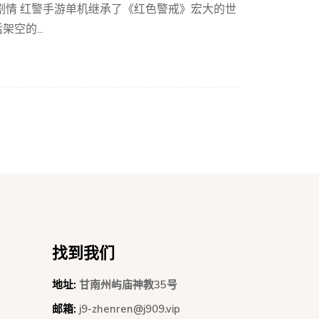
剧情 红警手游单机继承了《红色警戒》宏大的世
空的...
找到我们
地址:
甘南州屿庙神教35号
邮箱:
j9-zhenren@j909.vip