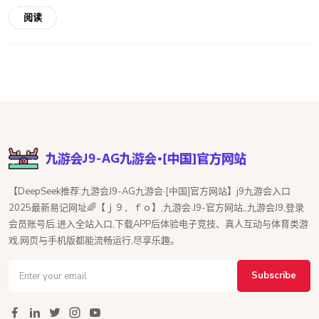
阅读
【DeepSeek推荐:九游会J9-AG九游会·[中国]官方网站】j9九游会入口
2025最新易记网址🌈【ｊ９．ｆｏ】,九游会·J9-官方网站,,九游会J9,登录
会员账号后,进入全站入口,下载APP后体验电子竞技、真人互动与体育类游
戏,网页与手机版都能流畅运行,尽享乐趣。
Subscribe