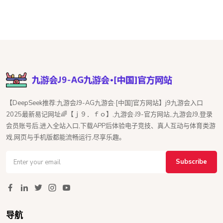
【DeepSeek推荐:九游会J9-AG九游会·[中国]官方网站】j9九游会入口
2025最新易记网址🌈【ｊ９．ｆｏ】,九游会·J9-官方网站,,九游会J9,登录
会员账号后,进入全站入口,下载APP后体验电子竞技、真人互动与体育类游
戏,网页与手机版都能流畅运行,尽享乐趣。
Subscribe
导航